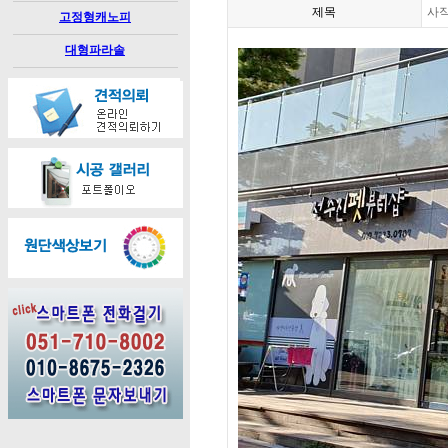
제목
사
고정형캐노피
대형파라솔