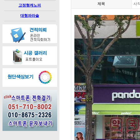
제목
사직
고정형캐노피
대형파라솔