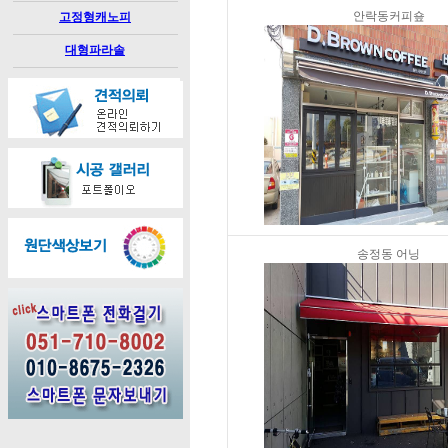
안락동커피숖
고정형캐노피
대형파라솔
송정동 어닝